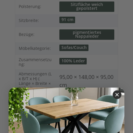
Sitzfläche weich
Polsterung:
gepolstert
91 cm
Sitzbreite:
pigmentiertes
Bezüge:
Nappaleder
Sofas/Couch
Möbelkategorie:
Zusammensetzu
100% Leder
ng:
Abmessungen (L
95,00 × 148,00 × 95,00
x B/T x H) (
Länge × Breite ×
cm
Höhe ):
Bewertungen