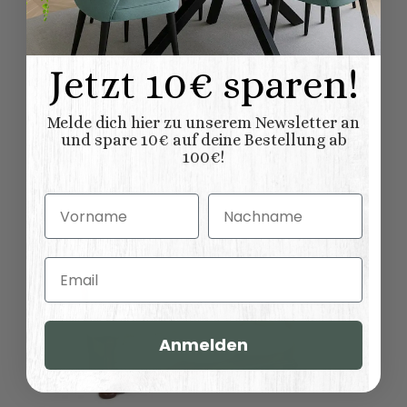
Benachrichtigen, wenn verfügbar
Jetzt 10€ sparen!
Ähnliche Artikel
Melde dich hier zu unserem Newsletter an
und spare 10€ auf deine Bestellung ab
100€!
Vorname
Nachname
Email
Anmelden