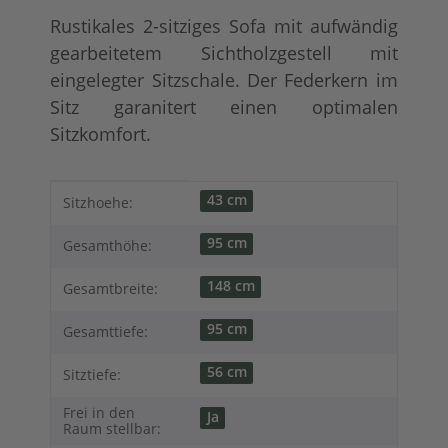
Rustikales 2-sitziges Sofa mit aufwändig
gearbeitetem Sichtholzgestell mit
eingelegter Sitzschale. Der Federkern im
Sitz garanitert einen optimalen
Sitzkomfort.
Produkteigenschaft
Wert
43 cm
Sitzhoehe:
95 cm
Gesamthöhe:
148 cm
Gesamtbreite:
95 cm
Gesamttiefe:
56 cm
Sitztiefe:
Frei in den
Ja
Raum stellbar: