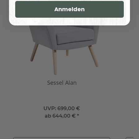
Anmelden
Sessel Alan
UVP:
699,00 €
ab
644,00 €
*