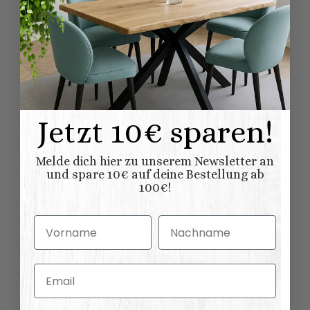
69,00 × 70,00 × 86,00
x B/T x H) (
Länge × Breite ×
cm
Höhe ):
Bewertungen
Jetzt 10€ sparen!
Benachrichtigen, wenn verfügbar
Melde dich hier zu unserem Newsletter an
und spare 10€ auf deine Bestellung ab
100€!
Ähnliche Artikel
Vorname
Nachname
Email