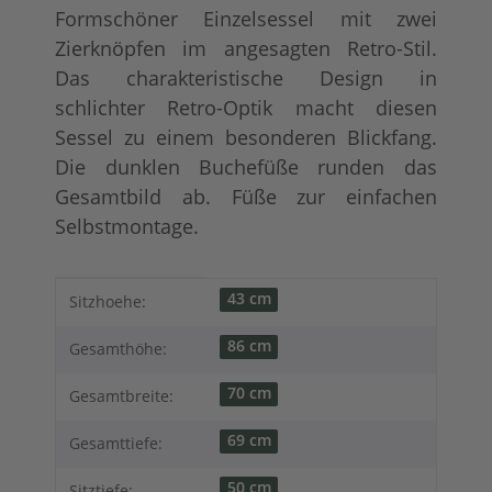
Formschöner Einzelsessel mit zwei
Zierknöpfen im angesagten Retro-Stil.
Das charakteristische Design in
schlichter Retro-Optik macht diesen
Sessel zu einem besonderen Blickfang.
Die dunklen Buchefüße runden das
Gesamtbild ab. Füße zur einfachen
Selbstmontage.
Produkteigenschaft
Wert
43 cm
Sitzhoehe:
86 cm
Gesamthöhe:
70 cm
Gesamtbreite:
69 cm
Gesamttiefe:
50 cm
Sitztiefe: