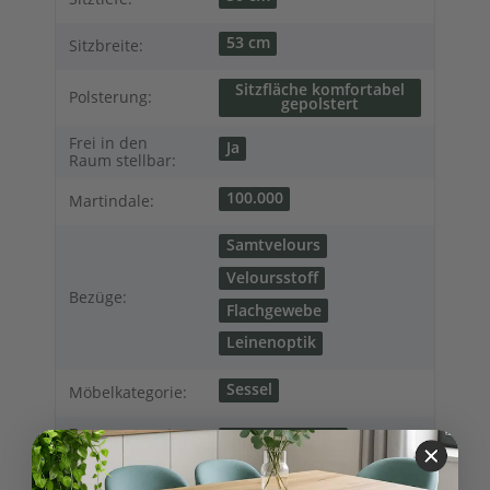
53 cm
Sitzbreite:
Sitzfläche komfortabel
Polsterung:
gepolstert
Frei in den
Ja
Raum stellbar:
100.000
Martindale:
Samtvelours
Veloursstoff
Bezüge:
Flachgewebe
Leinenoptik
Sessel
Möbelkategorie:
Zusammensetzu
100% Polyester
ng:
Abmessungen (L