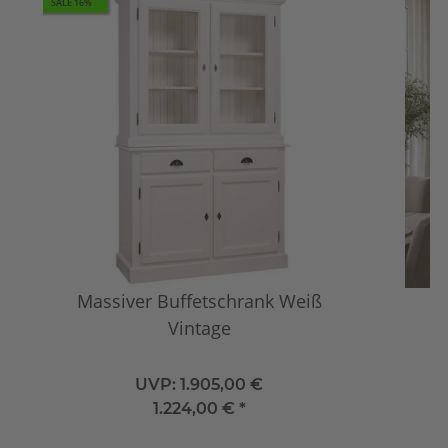
SALE 16%
Massiver Buffetschrank Weiß
B
Vintage
UVP:
1.905,00 €
1.224,00 €
*