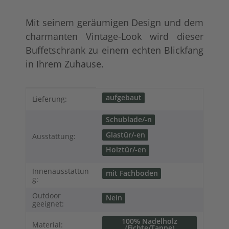
Mit seinem geräumigen Design und dem
charmanten Vintage-Look wird dieser
Buffetschrank zu einem echten Blickfang
in Ihrem Zuhause.
Produkteigenschaft
Wert
aufgebaut
Lieferung:
Schublade/-n
Glastür/-en
Ausstattung:
Holztür/-en
Innenausstattun
mit Fachboden
g:
Outdoor
Nein
geeignet:
100% Nadelholz
Material:
(Fichte/Tanne)