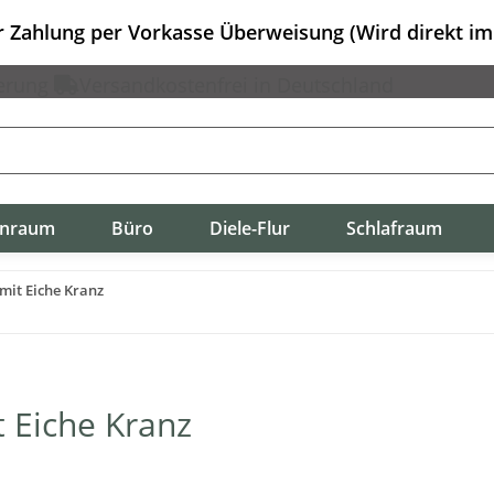
er Zahlung per Vorkasse Überweisung (Wird direkt i
erung
Versandkostenfrei in Deutschland
nraum
Büro
Diele-Flur
Schlafraum
mit Eiche Kranz
t Eiche Kranz