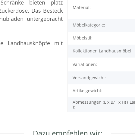
Schränke bieten platz
Material:
 Zuckerdose. Das Besteck
hubladen untergebracht
Möbelkategorie:
Möbelstil:
ne Landhausknöpfe mit
Kollektionen Landhausmöbel:
Variationen:
Versandgewicht:
Artikelgewicht:
Abmessungen (L x B/T x H) ( Lä
):
Dazu empfehlen wir: