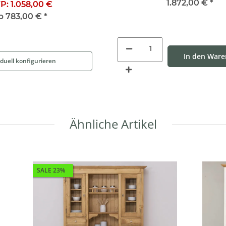
1.872,00 €
*
P:
1.058,00 €
b
783,00 €
*
In den War
iduell konfigurieren
Ähnliche Artikel
SALE 23%