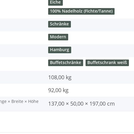
Eiche
100% Nadelholz (Fichte/Tanne)
Schränke
Modern
Hamburg
Buffetschränke
Buffetschrank weiß
108,00 kg
92,00
kg
nge × Breite × Höhe
137,00 × 50,00 × 197,00 cm