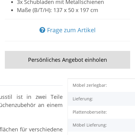
3x Schubladen mit Metallschienen
Maße (B/T/H): 137 x 50 x 197 cm
Frage zum Artikel
Persönliches Angebot einholen
Produkteigenschaft
Wert
Möbel zerlegbar:
stil ist in zwei Teile
Lieferung:
 Küchenzubehör an einem
Plattenoberseite:
Möbel Lieferung:
eflächen für verschiedene