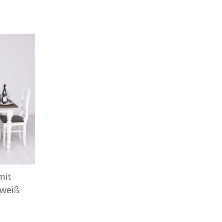
mit
 weiß