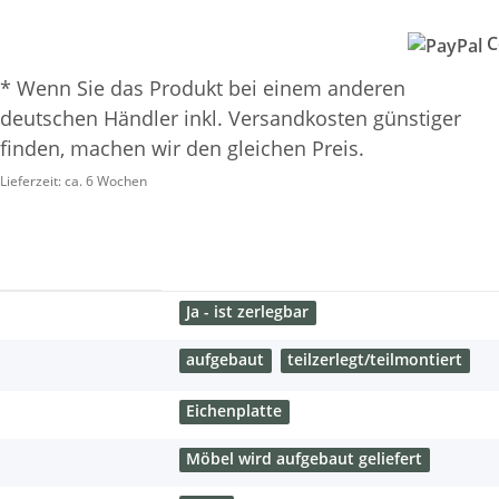
C
* Wenn Sie das Produkt bei einem anderen
deutschen Händler inkl. Versandkosten günstiger
finden, machen wir den gleichen Preis.
Lieferzeit:
ca. 6 Wochen
Ja - ist zerlegbar
aufgebaut
teilzerlegt/teilmontiert
Eichenplatte
Möbel wird aufgebaut geliefert