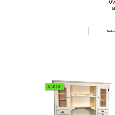
UV
a
Indiv
SALE 3%