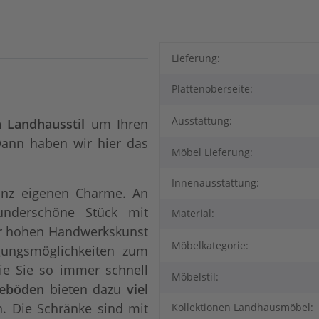
Produkteigenschaft
Wert
Lieferung:
Plattenoberseite:
Ausstattung:
 Landhausstil
um Ihren
ann haben wir hier das
Möbel Lieferung:
Innenausstattung:
anz eigenen Charme. An
underschöne Stück mit
Material:
ner hohen Handwerkskunst
Möbelkategorie:
ngungsmöglichkeiten zum
 die Sie so immer schnell
Möbelstil:
geböden
bieten dazu
viel
. Die Schränke sind mit
Kollektionen Landhausmöbel: