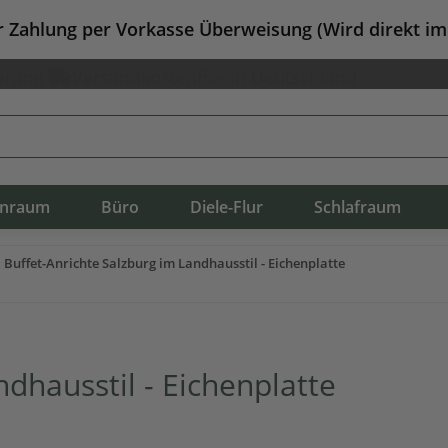
er Zahlung per Vorkasse Überweisung (Wird direkt i
erung
Versandkostenfrei in Deutschland
nraum
Büro
Diele-Flur
Schlafraum
Buffet-Anrichte Salzburg im Landhausstil - Eichenplatte
ndhausstil - Eichenplatte