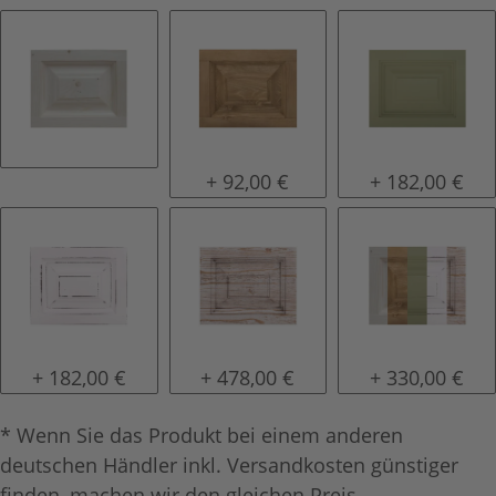
natur (unlackiert)
gewachst
lackiert
+ 92,00 €
+ 182,00 €
shabby chic / antik look
tief gebürstet
Konfigurator 
+ 182,00 €
+ 478,00 €
+ 330,00 €
* Wenn Sie das Produkt bei einem anderen
deutschen Händler inkl. Versandkosten günstiger
finden, machen wir den gleichen Preis.