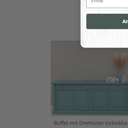
A
Buffet mit Drehtüren türkisbla