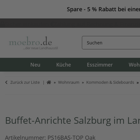
Spare - 5 % Rabatt bei ein
Sicher einkaufen
Zahlung auf Rechnung & Finanzi
Neu
Küche
Esszimmer
Woh
Zurück zur Liste
Wohnraum
Kommoden & Sideboards
Buffet-Anrichte Salzburg im La
Artikelnummer:
PS16BAS-TOP Oak