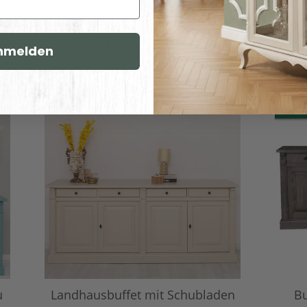
Ähnliche Artikel
nmelden
AUF L
u
Landhausbuffet mit Schubladen
Bu