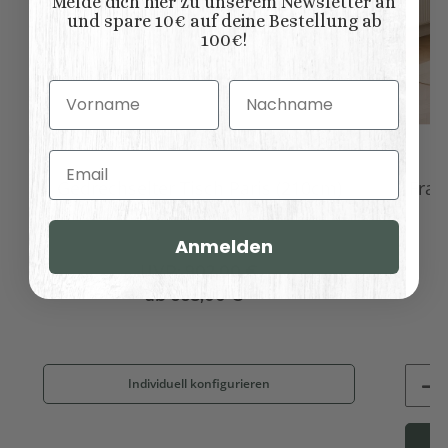
Melde dich hier zu unserem Newsletter an
und spare 10€ auf deine Bestellung ab
100€!
Vorname
Nachname
Email
Gedrechselter Tisch Paris (210cm)
Fran
Anmelden
UVP:
902,00 €
ab
668,00 €
*
Individuell konfigurieren