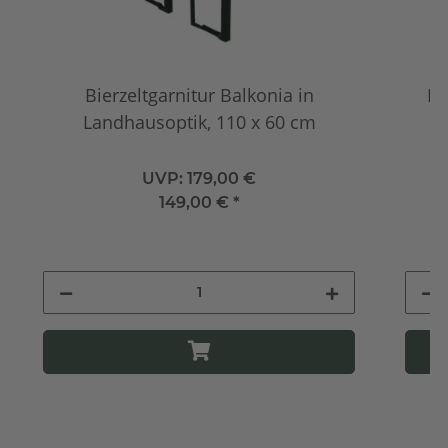
Bierzeltgarnitur Balkonia in
Fe
Landhausoptik, 110 x 60 cm
UVP:
179,00 €
149,00 €
*