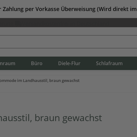
er Zahlung per Vorkasse Überweisung (Wird direkt i
erung
Versandkostenfrei in Deutschland
nraum
Büro
Diele-Flur
Schlafraum
ommode im Landhausstil, braun gewachst
usstil, braun gewachst