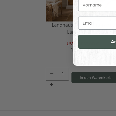
Vorname
Email
Landhaus Dielenschrank mit
Lamellentüren
A
UVP:
1.857,00 €
1.018,00 €
*
In den Warenkorb