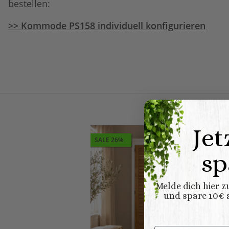
bestellen:
>> Kommode PS158 individuell konfigurieren
Jet
SALE 26%
sp
Melde dich hier 
und spare 10€ a