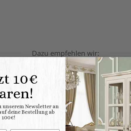
Dazu empfehlen wir:
zt 10€
aren!
zu unserem Newsletter an
uf deine Bestellung ab
100€!