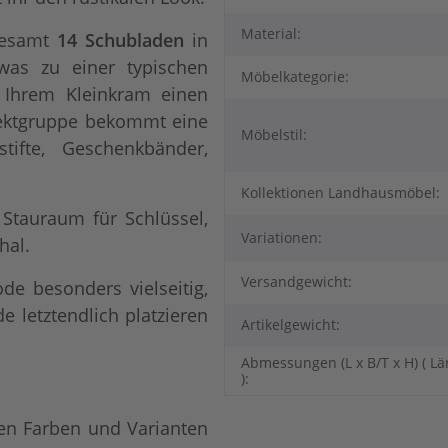
Material:
gesamt
14 Schubladen
in
 was zu einer typischen
Möbelkategorie:
 Ihrem Kleinkram einen
jektgruppe bekommt eine
Möbelstil:
tifte, Geschenkbänder,
Kollektionen Landhausmöbel:
Stauraum für Schlüssel,
Variationen:
hal.
Versandgewicht:
e besonders vielseitig,
letztendlich platzieren
Artikelgewicht:
Abmessungen (L x B/T x H) ( Lä
):
en Farben und Varianten