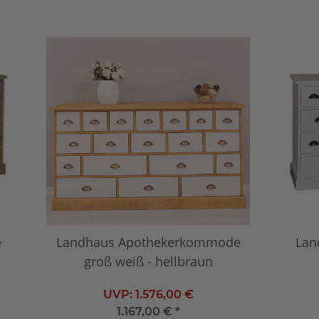
e
Landhaus Apothekerkommode
Lan
groß weiß - hellbraun
UVP:
1.576,00 €
1.167,00 €
*