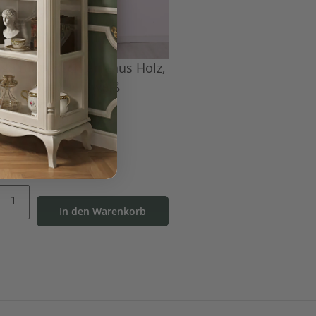
age Bücherschrank aus Holz,
Farbe braun-weiß
UVP:
1.079,00 €
830,00 €
*
In den Warenkorb