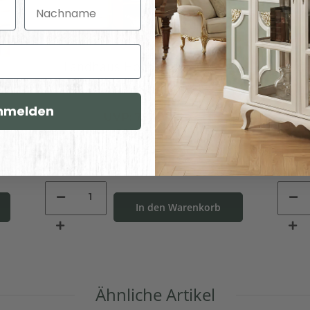
Nachname
Landhaus Hochschrank aus
Vint
Massivholz, braun gewachst
nmelden
UVP:
757,00 €
582,00 €
*
In den Warenkorb
Ähnliche Artikel