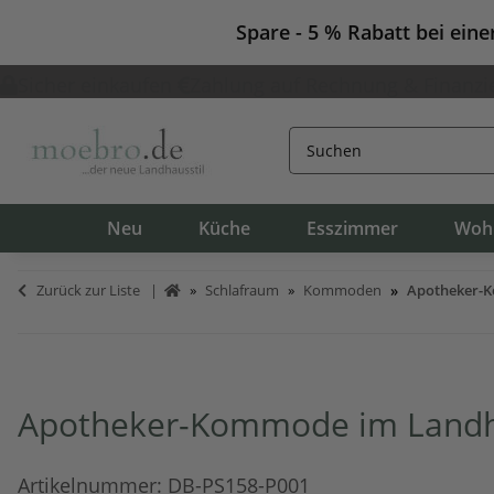
Spare - 5 % Rabatt bei ein
Sicher einkaufen
Zahlung auf Rechnung & Finanzi
Neu
Küche
Esszimmer
Woh
Zurück zur Liste
Schlafraum
Kommoden
Apotheker-K
Apotheker-Kommode im Landha
Artikelnummer:
DB-PS158-P001