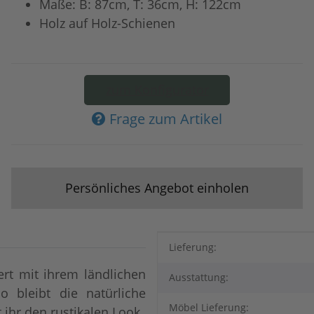
Maße: B: 87cm, T: 36cm, H: 122cm
Holz auf Holz-Schienen
zum Konfigurator
Frage zum Artikel
Persönliches Angebot einholen
Produkteigenschaft
Wert
Lieferung:
ert mit ihrem ländlichen
Ausstattung:
o bleibt die natürliche
Möbel Lieferung:
 ihr den rustikalen Look.