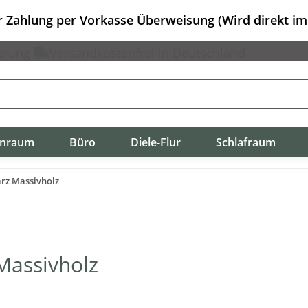
er Zahlung per Vorkasse Überweisung (Wird direkt i
erung
Versandkostenfrei in Deutschland
nraum
Büro
Diele-Flur
Schlafraum
rz Massivholz
Massivholz