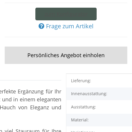
zum Konfigurator
Frage zum Artikel
Persönliches Angebot einholen
Produkteigenschaft
Wert
Lieferung:
rfekte Ergänzung für Ihr
Innenausstattung:
 und in einem eleganten
n Hauch von Eleganz und
Ausstattung:
Material:
n viel Stauraum für Ihre