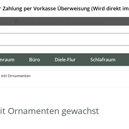
er Zahlung per Vorkasse Überweisung (Wird direkt i
erung
Versandkostenfrei in Deutschland
nraum
Büro
Diele-Flur
Schlafraum
) mit Ornamenten
mit Ornamenten gewachst