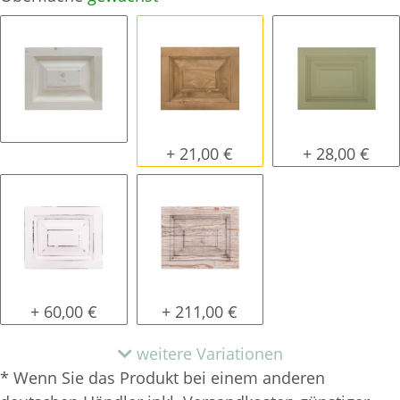
natur (unlackiert)
gewachst
lackiert
+ 21,00 €
+ 28,00 €
shabby chic / antik look
tief gebürstet
+ 60,00 €
+ 211,00 €
weitere Variationen
* Wenn Sie das Produkt bei einem anderen