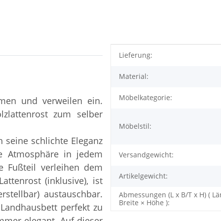
Produkteigenschaft
Wert
Lieferung:
Material:
Möbelkategorie:
men und verweilen ein.
lzlattenrost zum selber
Möbelstil:
 seine schlichte Eleganz
he Atmosphäre in jedem
Versandgewicht:
e Fußteil verleihen dem
Artikelgewicht:
ttenrost (inklusive), ist
erstellbar) austauschbar.
Abmessungen (L x B/T x H) ( Lä
Breite × Höhe ):
 Landhausbett perfekt zu
immer elegant. Auf dieser