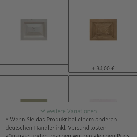
natur (unlackiert)
gewachst
+ 34,00 €
weitere Variationen
* Wenn Sie das Produkt bei einem anderen
deutschen Händler inkl. Versandkosten
günstiger finden, machen wir den gleichen Preis.