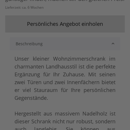
Lieferzeit:
ca. 6 Wochen
lackiert
shabby chic / ant
+ 73,00 €
+ 84,00 €
Persönliches Angebot einholen
Beschreibung
Unser kleiner Wohnzimmerschrank im
charmanten Landhausstil ist die perfekte
Ergänzung für Ihr Zuhause. Mit seinen
zwei Türen und zwei Innenfächern bietet
tief gebürstet
Konfigurator alles
+ 152,00 €
+ 100,00 €
er viel Stauraum für Ihre persönlichen
Gegenstände.
Hergestellt aus massivem Nadelholz ist
dieser Schrank nicht nur robust, sondern
auch langlebig. Sie können aus