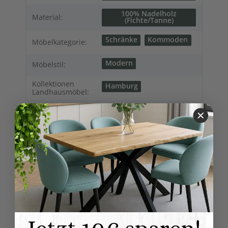
100% Nadelholz
Material:
(Fichte/Tanne)
Schränke
Kommoden
Möbelkategorie:
Modern
Möbelstil:
Kollektionen
Hamburg
Landhausmöbel:
Anrichten
Sideboards
Variationen:
24,00 kg
Versandgewicht:
20,00
kg
Artikelgewicht:
Abmessungen (L
101,00 × 38,00 × 75,00
x B/T x H) (
Länge × Breite ×
cm
Höhe ):