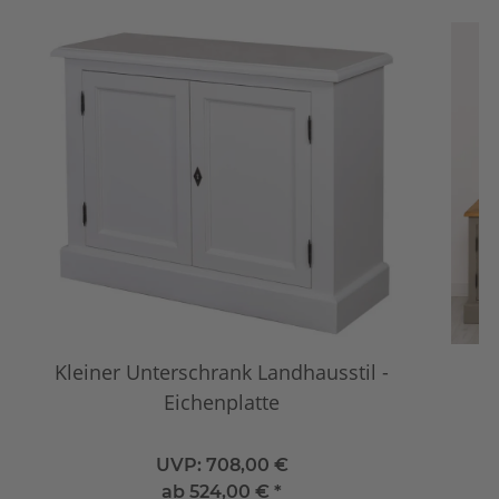
Kleiner Unterschrank Landhausstil -
Eichenplatte
L
UVP:
708,00 €
ab
524,00 €
*