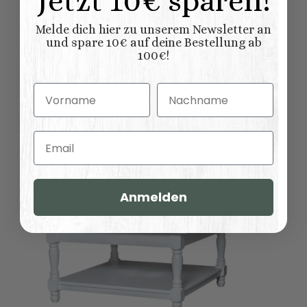
Jetzt 10€ sparen!
Melde dich hier zu unserem Newsletter an
und spare 10€ auf deine Bestellung ab
Bewertungen
100€!
Vorname
Nachname
Dazu empfehlen wir:
Email
Anmelden